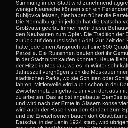
Stimmung in der Stadt wird zunehmend aggres
wenige Neureiche können sich ein Feriendomiz
Rubljovka leisten, hier haben früher die Parteic
Die Normalbürgerin jedoch hat die Datscha v
Großvater geerbt. Immer mehr dieser Behaus
den Neubauten zum Opfer. Die Tradition der 
zurück auf den russischen Adel. Zur Zeit der
hatte jede einen Anspruch auf eine 600 Quad
Parzelle. Die Russinnen bauten dort ihr Gemü
in der Stadt nicht kaufen konnten. Heute flie
der Hitze in Moskau, wo es im Winter sehr kalt 
Jahreszeit vergnügen sich die Moskauerinnen
städtischen Parks, wo sie Schlitten oder Schl
fahren. Mittlerweile wird auch schon in der Da
Zwischennetz eingehakt, um von dort aus mi
zu arbeiten. Das selbst angebaute Gemüse ist
und wird nach der Ernte in Gläsern konserviert
wird auch der Rasen von den Kindern zum Sp
und die Erwachsenen bauen dort Obstbäume 
Datscha, in der Lenin 1924 starb, wird übrige