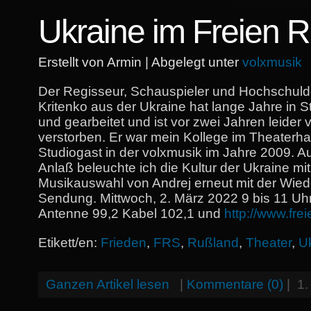
Ukraine im Freien R
Erstellt von Armin | Abgelegt unter
volxmusik
Der Regisseur, Schauspieler und Hochschuld
Kritenko aus der Ukraine hat lange Jahre in St
und gearbeitet und ist vor zwei Jahren leider v
verstorben. Er war mein Kollege im Theaterh
Studiogast in der volxmusik im Jahre 2009. A
Anlaß beleuchte ich die Kultur der Ukraine mit
Musikauswahl von Andrej erneut mit der Wied
Sendung. Mittwoch, 2. März 2022 9 bis 11 Uh
Antenne 99,2 Kabel 102,1 und
http://www.frei
Etikett/en:
Frieden
,
FRS
,
Rußland
,
Theater
,
U
Ganzen Artikel lesen
|
Kommentare (0)
|
1.