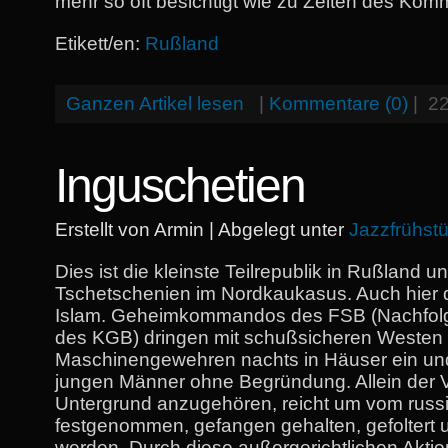
mehr so oft besichtigt wie zu Zeiten des Ko
Etikett/en:
Rußland
Ganzen Artikel lesen
|
Kommentare (0)
|
22
Inguschetien
Erstellt von Armin | Abgelegt unter
Jazzfrühst
Dies ist die kleinste Teilrepublik in Rußland 
Tschetschenien im Nordkaukasus. Auch hier d
Islam. Geheimkommandos des FSB (Nachfolg
des KGB) dringen mit schußsicheren Westen
Maschinengewehren nachts in Häuser ein und
jungen Männer ohne Begründung. Allein der 
Untergrund anzugehören, reicht um vom russ
festgenommen, gefangen gehalten, gefoltert u
werden. Durch diese außergerichtlichen Akti