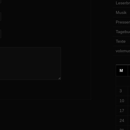
Leserbr
Musik
Pressem
Tagebu
Texte
volxmus
M
3
10
17
24