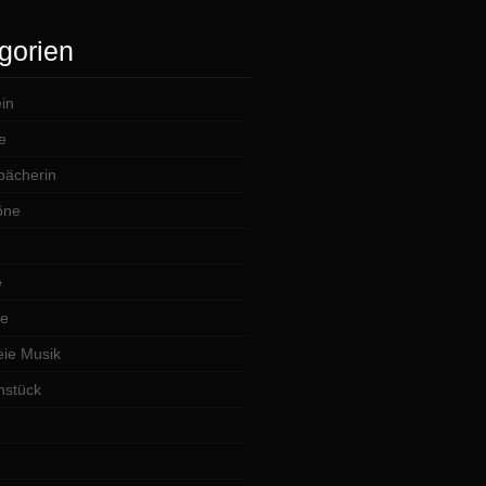
gorien
in
e
lbächerin
öne
e
te
ie Musik
hstück