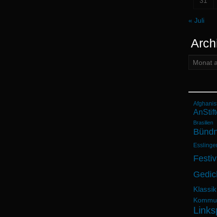
31
« Juli
Arch
Archiv:
Afghanis
AnStift
Brasilien
Bündn
Esslinge
Festiv
Gedic
Klassik
Kommun
Links