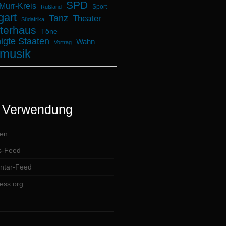
SPD
urr-Kreis
Sport
Rußland
gart
Tanz
Theater
Südafrika
terhaus
Töne
igte Staaten
Wahn
Vortrag
musik
 Verwendung
en
s-Feed
tar-Feed
ess.org