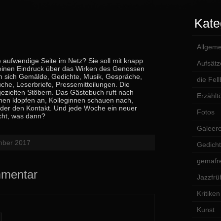
Kate
Allgeme
 aufwendige Seite im Netz? Sie soll mit knapp
Aufsätz
n einen Eindruck über das Wirken des Genossen
en sich Gemälde, Gedichte, Musik, Gespräche,
die Fel
uche, Leserbriefe, Pressemitteilungen. Die
gezielten Stöbern. Das Gästebuch ruft nach
Erzählt
en klopfen an, Kolleginnen schauen nach,
der den Kontakt. Und jede Woche ein neuer
Fotos
cht, was dann?
Galeer
mber 2017
Gedich
gemafre
mmentar
Jazzfrü
Kritiken
Kunst