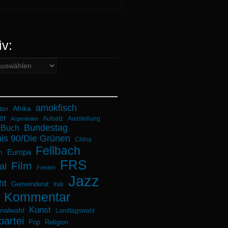
iv:
amokfisch
Afrika
tan
er
Aufsatz
Ausstellung
Argentinien
Bundestag
Buch
is 90/Die Grünen
China
Fellbach
Europa
n
FRS
Film
al
Frieden
Jazz
ht
Gemeinderat
Irak
Kommentar
Kunst
alwahl
Landtagswahl
partei
Pop
Religion