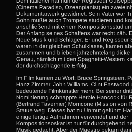
Dem Italiener hat nun der Regisseur Guisepp
(Cinema Paradiso, Ozeanpianist) ein zweiein
Dokumentarwerk gewidmet. Sein Vater war Tr
Sohn mußte auch Trompete studieren und ko
anschließend mit einem Kompositionsstudium
Der Anfang seines Schaffens war recht zäh. 
Neue Musik und Schlager. Er und Regisseur 
waren in der gleichen Schulklasse, kamen abe
zusammen und blieben jahrzehntelang dicke
Genau, nämlich mit den Spaghetti-Western 
der durchschlagende Erfolg.
Im Film kamen zu Wort: Bruce Springsteen, P
Hanz Zimmer, John Williams, Clint Eastwood 
bedeutende Filmkünstler mehr. Bei seiner drit
Nominierung schnappte Herbie Hancock für 
(Bertrand Tavernier) Morricone (Mission von R
Statue weg. Dieses hat zu Unmut geführt: Ha
einige fertige Aufnahmen verwendet und der
Kompositionsoskar ist nur für durchgehend n
Musik gedacht. Aber der Maestro bekam dan