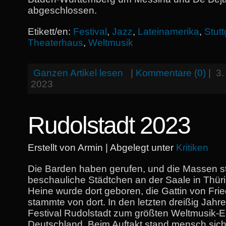
abgeschlossen.
Etikett/en:
Festival
,
Jazz
,
Lateinamerika
,
Stutt
Theaterhaus
,
Weltmusik
Ganzen Artikel lesen
|
Kommentare (0)
|
3.
2023
Rudolstadt 2023
Erstellt von Armin | Abgelegt unter
Kritiken
Die Barden haben gerufen, und die Massen s
beschauliche Städtchen an der Saale in Thüri
Heine wurde dort geboren, die Gattin von Fried
stammte von dort. In den letzten dreißig Jah
Festival Rudolstadt zum größten Weltmusik-Er
Deutschland. Beim Auftakt stand mensch sich