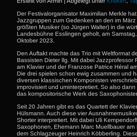
Erstellt von Armin | Abgelegt unter
Kritiken
,
Ta
Der Festivalorganisator Maximilian Merkle ha
Jazzgruppen zum Gedenken an den im März 
größten Musiker (so Jürgen Walter) in die wü
Landesbühne Esslingen geholt, am Samstag,
Oktober 2023.
Den Auftakt machte das Trio mit Weltformat d
Bassisten Dieter Ilg. Mit dabei Jazzprofesso
am Klavier und der Franzose Patrice Héral a
Die drei spielen schon ewig zusammen und h
diversen klassischen Komponisten verschriebe
improvisiert und uminterpretiert. So also dann
das kompositorische Werk des Saxophonisten
Seit 20 Jahren gibt es das Quartett der Klavier
Hülsmann. Auch diese vier Ausnahmemusike
Shorter interpretiert. Mit dabei Uli Kempendor
Saxophonen, Ehemann Marc Muellbauer am 
dem Schlagzeuger Heinrich Köbberling. Dies