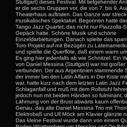
Stuttgart) dieses Festival. Mit tiefgehender An
er die sechs Gruppen vor, die von 7. bis 9. A
Theaterhaus auftraten. Das Ganze war strec
musikalisches Spektakel. Begonnen hatte das
Tango Jazz Quartet, das nicht nur Piazzolla-
Gepäck hatte. Schöne Musik und schöne
Einzeldarbietungen. Danach spielte das span
Toro Projekt auf mit Bezügen zu Lateinamerik
und spielte die Querflöte, daß einem warm u
Es ging hier jedenfalls ab wie Schnitzel. Ein
von Daniel Messina (Stuttgart) war mit großer
verbunden. Der aus Argentinien stammende 
der immer bei den Latin Affairs in Der Kiste mi
war, hatte kurz nach dem letzten Latin Jazz F
Schlaganfall und muß mit dem Rollstuhl fahre
jedoch nun mit beiden Händen so fulminant, 
Lähmung von der Brust abwärts kaum offenba
Genau, das alte Daniel Messina Trio mit Tho
Elektrobaß und Ull Möck am Klavier glänzte nu
Das kleine Festival wurde dann von einem Qu
Baden-Württemberg um Messina und De Béja