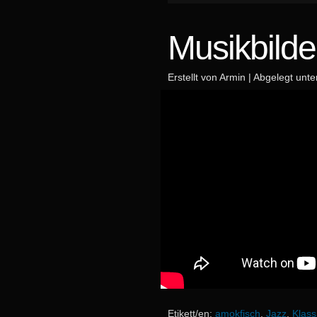
Musikbilde
Erstellt von Armin | Abgelegt unt
Etikett/en:
amokfisch
,
Jazz
,
Klass