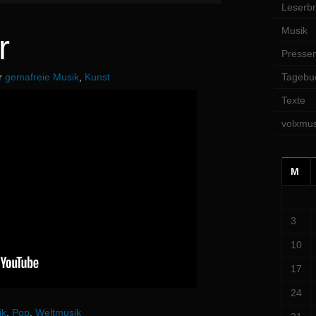
Leserbr
Musik
r
Pressem
er
gemafreie Musik
,
Kunst
Tagebu
Texte
volxmus
M
3
10
17
24
ik
,
Pop
,
Weltmusik