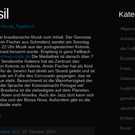
il
Kate
er
Musik
,
Tagebuch
Allgeme
at brasilianische Musik zum Inhalt. Der Genosse
Aufsätz
min Fischer aus Schmiden) sendet am Sonntag,
 22 Uhr Musik aus der portugiesischen Kolonie,
die Fel
asil benannt wurde. Empfang in ganz Fellbach
.freies-radio.de
Die Mediathek ist danach über 7
Erzählt
e Sendereihe Galeere hat als Zentrum das
n Kolonie zu Kolonie. Armin Fischer hat als Kind
Fotos
Rio de Janeiro fast direkt am Strand gelebt und ist
chule am Fuße des Corcovado gegangen, das ist
Galeer
ue steht. Bezeichnend ist die Warmherzigkeit der
die Sprache der Kolonialmacht Portugal viel
Gedich
rasileira ist die vielseitigste auf dem Planeten,
, Asien und Amerika. Auch der Jazz dort kann sich
gemafre
amba und der Bossa Nova. Außerdem gibt es die
kstile mehr.
Jazzfrü
e
Kritiken
Kunst
tare (0)
|
15. Oktober 2024