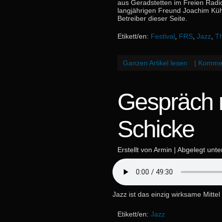
aus Geradstetten im Freien Radi
langjährigen Freund Joachim Kü
Betreiber dieser Seite.
Etikett/en:
Festival
,
FRS
,
Jazz
,
T
Ganzen Artikel lesen
|
Kommen
Gespräch m
Schicke
Erstellt von Armin | Abgelegt unt
Jazz ist das einzig wirksame Mitt
Etikett/en:
Jazz