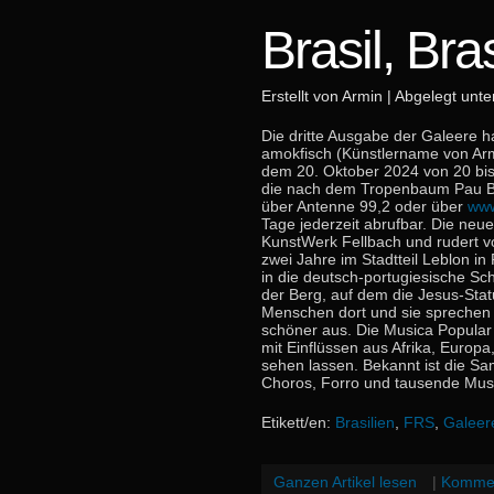
Brasil, Bras
Erstellt von Armin | Abgelegt unt
Die dritte Ausgabe der Galeere h
amokfisch (Künstlername von Ar
dem 20. Oktober 2024 von 20 bis
die nach dem Tropenbaum Pau Br
über Antenne 99,2 oder über
www
Tage jederzeit abrufbar. Die neu
KunstWerk Fellbach und rudert vo
zwei Jahre im Stadtteil Leblon in 
in die deutsch-portugiesische S
der Berg, auf dem die Jesus-Stat
Menschen dort und sie sprechen 
schöner aus. Die Musica Popular B
mit Einflüssen aus Afrika, Europa
sehen lassen. Bekannt ist die S
Choros, Forro und tausende Musi
Etikett/en:
Brasilien
,
FRS
,
Galeer
Ganzen Artikel lesen
|
Kommen