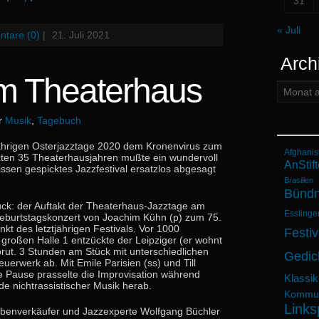
31
« Juli
tare (0)
|
21. Juli 2021
Arch
im Theaterhaus
Archiv:
er
Musik
,
Tagebuch
ährigen Osterjazztage 2020 dem Kronenvirus zum
Afghanis
tzten 35 Theaterhausjahren mußte ein wundervoll
AnStift
issen gespicktes Jazzfestival ersatzlos abgesagt
Brasilien
Bündn
ück: der Auftakt der Theaterhaus-Jazztage am
Esslinge
burtstagskonzert von Joachim Kühn (p) zum 75.
kt des letztjährigen Festivals. Vor 1000
Festiv
 großen Halle 1 entzückte der Leipziger (er wohnt
zzbrut. 3 Stunden am Stück mit unterschiedlichen
Gedic
erwerk ab. Mit Emile Parisien (ss) und Till
e Pause prasselte die Improvisation während
Klassik
de nichtrassistischer Musik herab.
Kommun
Links
eibenverkäufer und Jazzexperte Wolfgang Büchler