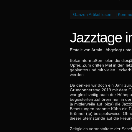
Ganzen Artikel lesen
|
Kommen
Jazztage 
Erstellt von Armin | Abgelegt unt
Bekanntermaßen fielen die diesj
Opfer. Zum dritten Mal in den le
geplantes und mit vielen Leckerb
werden.
Da denken wir doch ein Jahr zur
Gründonnerstag 2019 mit dem Ge
war gleichzeitig auch der Höhepun
begeisterten Zuhörerinnen in der
ja mittlerweile auf Ibiza) die Ja
Besetzungen brannte Kühn ein Feu
Brönner (tp) beispielsweise. Ohn
dieser Sternstunde auf die Freun
Zeitgleich veranstaltete der Sch