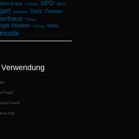
SPD
urr-Kreis
Sport
Rußland
gart
Tanz
Theater
Südafrika
terhaus
Töne
igte Staaten
Wahn
Vortrag
musik
 Verwendung
en
s-Feed
tar-Feed
ess.org