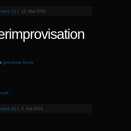
tare (2)
|
13. Mai 2018
ierimprovisation
er
gemafreie Musik
musik
tare (0)
|
2. Juli 2014