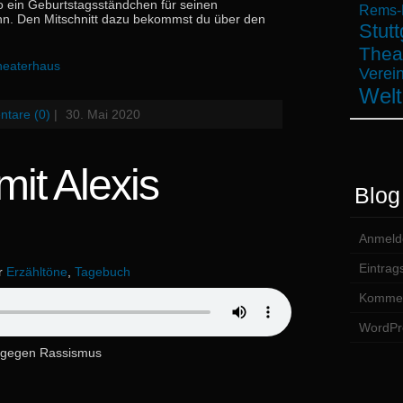
o ein Geburtstagsständchen für seinen
Rems-M
hn. Den Mitschnitt dazu bekommst du über den
Stutt
Thea
heaterhaus
Verein
Welt
tare (0)
|
30. Mai 2020
it Alexis
Blog
Anmeld
Eintrag
er
Erzähltöne
,
Tagebuch
Kommen
WordPr
el gegen Rassismus