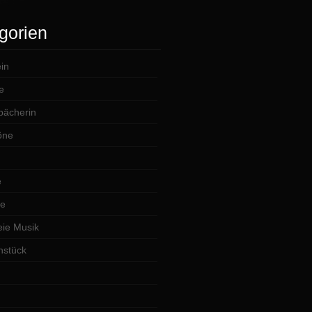
gorien
in
e
lbächerin
öne
e
te
ie Musik
hstück