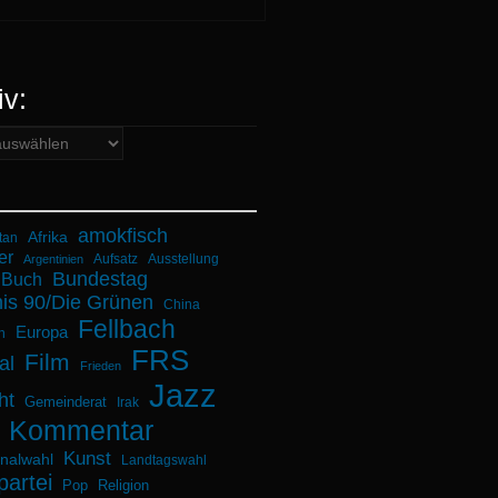
iv:
amokfisch
Afrika
tan
er
Aufsatz
Ausstellung
Argentinien
Bundestag
Buch
is 90/Die Grünen
China
Fellbach
Europa
n
FRS
Film
al
Frieden
Jazz
ht
Gemeinderat
Irak
Kommentar
Kunst
alwahl
Landtagswahl
partei
Pop
Religion