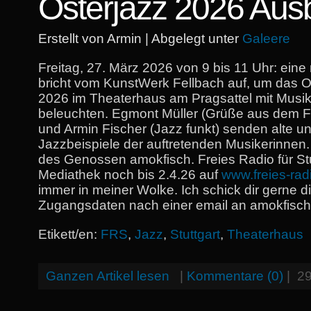
Osterjazz 2026 Ausb
Erstellt von Armin | Abgelegt unter
Galeere
Freitag, 27. März 2026 von 9 bis 11 Uhr: ein
bricht vom KunstWerk Fellbach auf, um das Os
2026 im Theaterhaus am Pragsattel mit Musik
beleuchten. Egmont Müller (Grüße aus dem Fr
und Armin Fischer (Jazz funkt) senden alte un
Jazzbeispiele der auftretenden Musikerinnen
des Genossen amokfisch. Freies Radio für Stu
Mediathek noch bis 2.4.26 auf
www.freies-rad
immer in meiner Wolke. Ich schick dir gerne d
Zugangsdaten nach einer email an amokfis
Etikett/en:
FRS
,
Jazz
,
Stuttgart
,
Theaterhaus
Ganzen Artikel lesen
|
Kommentare (0)
|
29