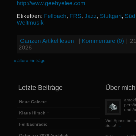
http://www.geehyelee.com
Etikett/en:
Fellbach
,
FRS
,
Jazz
,
Stuttgart
,
Süd
Weltmusik
Ganzen Artikel lesen
|
Kommentare (0)
|
21
2026
« ältere Einträge
Letzte Beiträge
Über mich
amokfi
Neue Galeere
persö
und Ar
Klaus Hirsch +
Viel Spass bei
Fellbachradio
Seite!
...
Osterjazz 2026 Ausblick