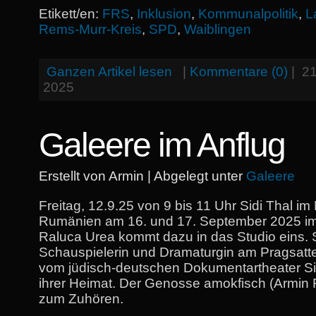
Etikett/en:
FRS
,
Inklusion
,
Kommunalpolitik
,
L
Rems-Murr-Kreis
,
SPD
,
Waiblingen
Ganzen Artikel lesen
|
Kommentare (0)
|
21
2025
Galeere im Anflug
Erstellt von Armin | Abgelegt unter
Galeere
Freitag, 12.9.25 von 9 bis 11 Uhr Sidi Thal im
Rumänien am 16. und 17. September 2025 im
Raluca Urea kommt dazu in das Studio eins. S
Schauspielerin und Dramaturgin am Pragsattel
vom jüdisch-deutschen Dokumentartheater Si
ihrer Heimat. Der Genosse amokfisch (Armin F
zum Zuhören.