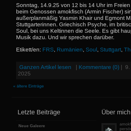
Sonntag, 14.9.25 von 12 bis 14 Uhr im Freien
beim Genossen amokfisch (Armin Fischer) si
außerplanmäßig Yasmin Khair und Egmont Mül
Stuttgarterinnen. Griechisch Psyche, im briti
Soul, bei uns Keltinnen die Seele. Es gibt hau
Musik dazu. Und wir sprechen darüber.
Etikett/en:
FRS
,
Rumänien
,
Soul
,
Stuttgart
,
Th
Ganzen Artikel lesen
|
Kommentare (0)
|
9.
2025
« ältere Einträge
Letzte Beiträge
Über mich
amokfi
Neue Galeere
persö