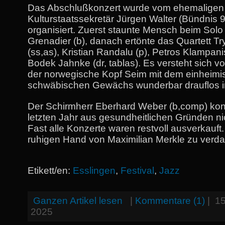
Das Abschlußkonzert wurde vom ehemaligen
Kulturstaatssekretär Jürgen Walter (Bündnis 
organisiert. Zuerst staunte Mensch beim Solo
Grenadier (b), danach ertönte das Quartett T
(ss,as), Kristian Randalu (p), Petros Klampani
Bodek Jahnke (dr, tablas). Es versteht sich vo
der norwegische Kopf Seim mit dem einheim
schwäbischen Gewächs wunderbar drauflos im
Der Schirmherr Eberhard Weber (b,comp) kon
letzten Jahr aus gesundheitlichen Gründen nic
Fast alle Konzerte waren restvoll ausverkauft
ruhigen Hand von Maximilian Merkle zu verd
Etikett/en:
Esslingen
,
Festival
,
Jazz
Ganzen Artikel lesen
|
Kommentare (1)
|
1
2025