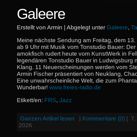
Galeere
Erstellt von Armin | Abgelegt unter
Galeere
,
T
Meine nächste Sendung am Freitag, dem 13.
ab 9 Uhr mit Musik vom Tonstudio Bauer: De
amokfisch rudert heute vom KunstWerk in Fe
legendären Tonstudio Bauer in Ludwigsburg m
Klang. 11 Neuerscheinungen werden vom S
Armin Fischer präsentiert von Neuklang, Cha
Eine unwahrscheinliche Welt, die zum Phanta
Wunderbar!
www.freies-radio.de
Etikett/en:
FRS
,
Jazz
Ganzen Artikel lesen
|
Kommentare (0)
|
7.
2026