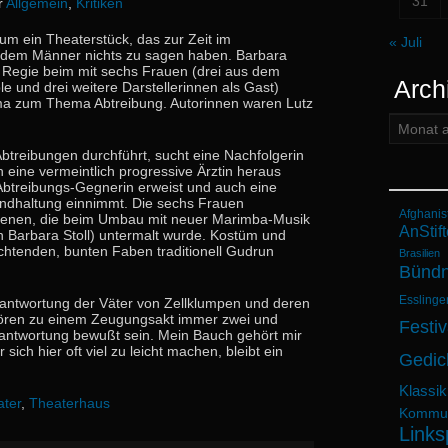
31
r
Allgemein
,
Kritiken
i um ein Theaterstück, das zur Zeit im
« Juli
n dem Männer nichts zu sagen haben. Barbara
te Regie beim mit sechs Frauen (drei aus dem
Arch
 und drei weitere Darstellerinnen als Gast)
ma zum Thema Abtreibung. Autorinnen waren Lutz
Archiv:
Abtreibungen durchführt, sucht eine Nachfolgerin
sich eine vermeintlich progressive Ärztin heraus
s Abtreibungs-Gegnerin erweist und auch eine
ndhaltung einnimmt. Die sechs Frauen
Afghanis
Szenen, die beim Umbau mit neuer Marimba-Musik
AnStift
n Barbara Stoll) untermalt wurde. Kostüm und
chtenden, bunten Faben traditionell Gudrun
Brasilien
Bündn
Esslinge
erantwortung der Väter von Zellklumpen und deren
hören zu einem Zeugungsakt immer zwei und
Festiv
rantwortung bewußt sein. Mein Bauch gehört mir
sich hier oft viel zu leicht machen, bleibt ein
Gedic
Klassik
ter
,
Theaterhaus
Kommun
Links