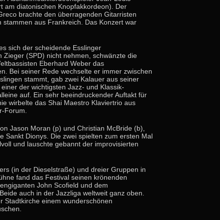
Art am diatonischen Knopfakkordeon). Der
 Greco brachte den überragenden Gitarristen
en stammen aus Frankreich. Das Konzert war
 es sich der scheidende Esslinger
 Zieger (SPD) nicht nehmen, schwänzte die
eltbassisten Eberhard Weber das
en. Bei seiner Rede wechselte er immer zwischen
slingen stammt, gab zwei Kalauer aus seiner
iner der wichtigsten Jazz- und Klassik-
alleine auf. Ein sehr beeindruckender Auftakt für
 wirbelte das Shai Maestro Klaviertrio aus
ar-Forum.
n Jason Moran (p) und Christian McBride (b),
he Sankt Dionys. Die zwei spielten zum ersten Mal
lvoll und lauschte gebannt der improvisierten
rs (in der Dieselstraße) und dreier Gruppen in
hne fand das Festival seinen krönenden
rengiganten John Scofield und dem
eide auch in der Jazzliga weltweit ganz oben.
ler Stadtkirche einem wunderschönen
uschen.