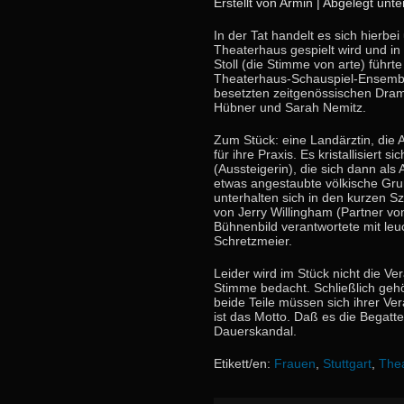
Erstellt von Armin | Abgelegt unte
In der Tat handelt es sich hierbe
Theaterhaus gespielt wird und i
Stoll (die Stimme von arte) führ
Theaterhaus-Schauspiel-Ensemble
besetzten zeitgenössischen Dra
Hübner und Sarah Nemitz.
Zum Stück: eine Landärztin, die 
für ihre Praxis. Es kristallisiert 
(Aussteigerin), die sich dann al
etwas angestaubte völkische Gru
unterhalten sich in den kurzen 
von Jerry Willingham (Partner vo
Bühnenbild verantwortete mit leu
Schretzmeier.
Leider wird im Stück nicht die V
Stimme bedacht. Schließlich ge
beide Teile müssen sich ihrer Ve
ist das Motto. Daß es die Begatter 
Dauerskandal.
Etikett/en:
Frauen
,
Stuttgart
,
Thea