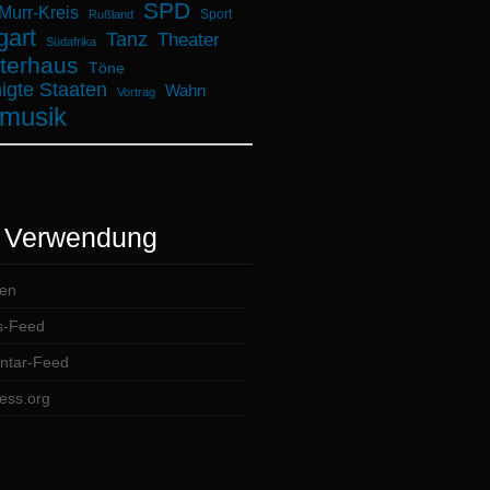
SPD
urr-Kreis
Sport
Rußland
gart
Tanz
Theater
Südafrika
terhaus
Töne
igte Staaten
Wahn
Vortrag
musik
 Verwendung
en
s-Feed
tar-Feed
ess.org