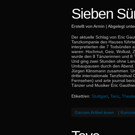
Sieben S
Erstellt von Armin | Abgelegt unt
Der aktuelle Schlag von Eric Gau
Tanzkompanie des Hauses führte
interpretierten die 7 Todsünden au
waren: Hochmut, Geiz, Wollust, Z
wurde den 8 Tänzerinnen und 8 T
Und ging zwei Stunden ohne Lange
Umbaupausen durch den Abend. Mi
Jürgen Klinsmann zusammen. Und
dritte internationale Tanzfestiv
Fernsehen) und arte journal beric
Tänzer und Musiker Eric Gauthier
Etikett/en:
Stuttgart
,
Tanz
,
Theat
Ganzen Artikel lesen
|
Kommen