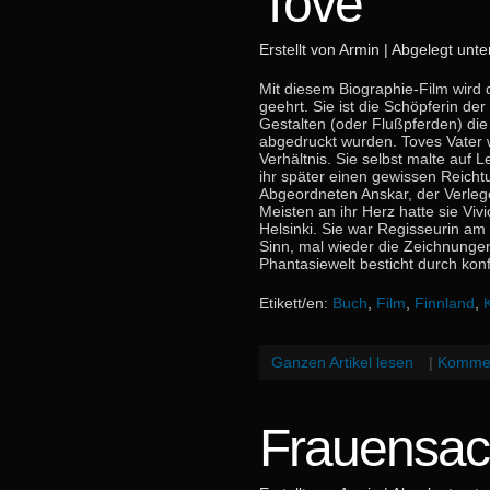
Tove
Erstellt von Armin | Abgelegt unt
Mit diesem Biographie-Film wird 
geehrt. Sie ist die Schöpferin d
Gestalten (oder Flußpferden) di
abgedruckt wurden. Toves Vater w
Verhältnis. Sie selbst malte auf
ihr später einen gewissen Reich
Abgeordneten Anskar, der Verlege
Meisten an ihr Herz hatte sie Viv
Helsinki. Sie war Regisseurin a
Sinn, mal wieder die Zeichnung
Phantasiewelt besticht durch kon
Etikett/en:
Buch
,
Film
,
Finnland
,
Ganzen Artikel lesen
|
Kommen
Frauensa