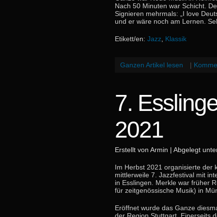
Nach 50 Minuten war Schicht. De
Signieren mehrmals: „I love Deut
und er wäre noch am Lernen. Se
Etikett/en:
Jazz
,
Klassik
Ganzen Artikel lesen
|
Kommen
7. Essling
2021
Erstellt von Armin | Abgelegt unt
Im Herbst 2021 organisierte der 
mittlerweile 7. Jazzfestival mit 
in Esslingen. Merkle war früher 
für zeitgenössische Musik) in Mü
Eröffnet wurde das Ganze diesmal
der Region Stuttgart. Einerseit