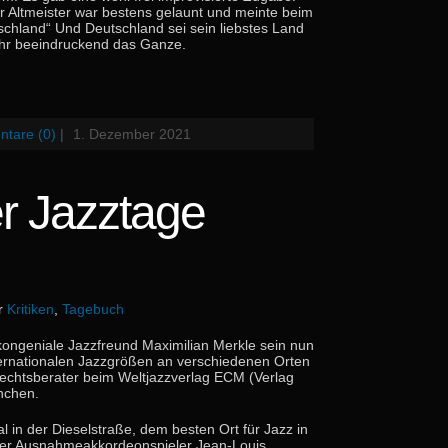
r Altmeister war bestens gelaunt und meinte beim
schland“ Und Deutschland sei sein liebstes Land
hr beeindruckend das Ganze.
tare (0)
|
1. Dezember 2021
er Jazztage
er
Kritiken
,
Tagebuch
kongeniale Jazzfreund Maximilian Merkle sein nun
internationalen Jazzgrößen an verschiedenen Orten
Rechtsberater beim Weltjazzverlag ECM (Verlag
nchen.
 in der Dieselstraße, dem besten Ort für Jazz in
s der Ausnahmeakkordeonspieler Jean-Louis