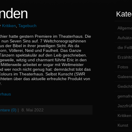
ünden
Kate
er
Kritiken
,
Tagebuch
Allgeme
thier hatte gestern Premiere im Theaterhaus. Die
Aufsätz
 nun Seven Sins auf. 7 Weltchoreographinnen
s der Bibel in ihrer jeweiligen Sicht. Als da
die Fel
orn, Völlerei, Neid und Faulheit. Das Ganze
änzern spektakulär auf den Leib geschrieben.
Erzählt
weile, witzig und charmant führte Eric in den
ttlerweile arbeitet er sogar mit Weltmeister
Fotos
 wer noch nicht genug hat: demnächst tobt das
al Colours im Theaterhaus. Selbst Kunscht (SWR
Galeer
hteten über das aktuelle erfreuliche Produkt von
.
Gedich
erhaus
gemafre
Jazzfrü
tare (0)
|
8. Mai 2022
Kritiken
Kunst