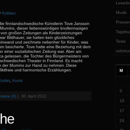
Leserbr
Musik
er
Kritiken
Pressem
die finnlandschwedische Künstlerin Tove Jansson
er Mumins, dieser liebenswürdigen knollennasigen
Tagebu
e von großen Zeitungen als Kinderzeicnungen
ar Bildhauer, sie hatten kein glückliches
Texte
 Leinwand und zeichnete nebenher für Kinder, was
tum bescherte. Tove hatte eine Beziehung mit dem
volxmus
r einer sozialistischen Zeitung war. Aber am
ica gelassen, die Tochter des Bürgermeisters von
m schwedischen Theater in Finnland. Es macht
en der Mumins zur Hand zu nehmen. Diese
fliktfreie und harmonische Erzählungen.
M
Kinder
,
Kunst
3
tare (0)
|
30. April 2022
10
17
che
24