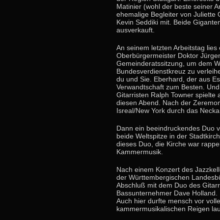
Matinier (wohl der beste seiner 
ehemalige Begleiter von Juliette
Kevin Seddiki mit. Beide Gigant
ausverkauft.
An seinem letzten Arbeitstag lies
Oberbürgermeister Doktor Jürgen
Gemeinderatssitzung, um dem W
Bundesverdienstkreuz zu verleih
du und Sie. Eberhard, der aus Es
Verwandtschaft zum Besten. Und e
Gitarristen Ralph Towner spielte 
diesen Abend. Nach der Zeremonie
Isreal/New York durch das Neck
Dann ein beeindruckendes Duo vo
beide Weltspitze in der Stadtkirc
dieses Duo, die Kirche war rappe
Kammermusik.
Nach einem Konzert des Jazzkelle
der Württembergischen Landesbü
Abschluß mit dem Duo des Gitar
Bassunternehmer Dave Holland. B
Auch hier durfte mensch vor vol
kammermusikalischen Reigen la