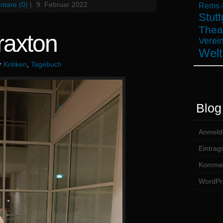
tare (0)
|
9. Februar 2022
Rems-M
Stutt
Thea
raxton
Verein
Welt
er
Kritiken
,
Tagebuch
Blog
Anmeld
Eintrag
Kommen
WordPr