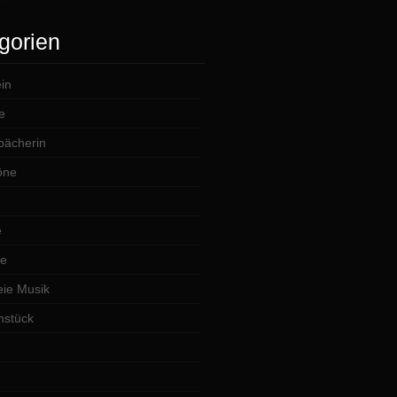
gorien
in
e
lbächerin
öne
e
te
ie Musik
hstück