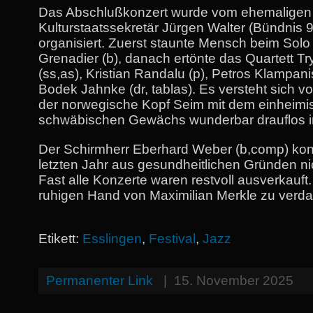
Das Abschlußkonzert wurde vom ehemaligen
Kulturstaatssekretär Jürgen Walter (Bündnis 
organisiert. Zuerst staunte Mensch beim Solo
Grenadier (b), danach ertönte das Quartett T
(ss,as), Kristian Randalu (p), Petros Klampani
Bodek Jahnke (dr, tablas). Es versteht sich vo
der norwegische Kopf Seim mit dem einheim
schwäbischen Gewächs wunderbar drauflos im
Der Schirmherr Eberhard Weber (b,comp) kon
letzten Jahr aus gesundheitlichen Gründen nic
Fast alle Konzerte waren restvoll ausverkauft
ruhigen Hand von Maximilian Merkle zu verd
Etikett:
Esslingen
,
Festival
,
Jazz
Permanenter Link
|
15. November 2025