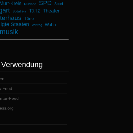
SPD
urr-Kreis
Sport
Rußland
gart
Tanz
Theater
Südafrika
terhaus
Töne
igte Staaten
Wahn
Vortrag
musik
 Verwendung
en
s-Feed
tar-Feed
ess.org