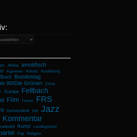
iv:
amokfisch
Afrika
tan
er
Aufsatz
Ausstellung
Argentinien
Bundestag
Buch
is 90/Die Grünen
China
Fellbach
Europa
n
FRS
Film
al
Frieden
Jazz
ht
Gemeinderat
Irak
Kommentar
Kunst
alwahl
Landtagswahl
partei
Pop
Religion