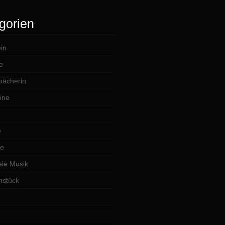
gorien
in
e
lbächerin
öne
e
te
ie Musik
hstück