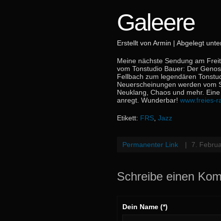
Galeere
Erstellt von Armin | Abgelegt unt
Meine nächste Sendung am Freit
vom Tonstudio Bauer: Der Genos
Fellbach zum legendären Tonstud
Neuerscheinungen werden vom St
Neuklang, Chaos und mehr. Eine 
anregt. Wunderbar!
www.freies-r
Etikett:
FRS
,
Jazz
Permanenter Link
|
7. Febru
Schreibe einen Ko
Dein Name (*)