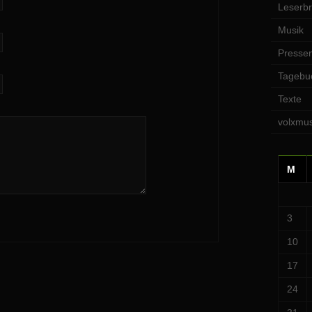
Leserbr
Musik
Pressem
Tagebu
Texte
volxmus
M
3
10
17
24