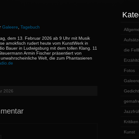
Kate
er
Galeere
,
Tagebuch
Allgeme
ag, dem 13. Februar 2026 ab 9 Uhr mit Musik
Aufsätz
se amokfisch rudert heute vom KunstWerk in
io Bauer in Ludwigsburg mit dem tollen Klang. 11
die Fel
euermann Armin Fischer präsentiert von
unwahrscheinliche Welt, die zum Phantasieren
Erzählt
adio.de
Fotos
Galeer
ar 2026
Gedich
gemafre
mmentar
Jazzfrü
Kritiken
Kunst