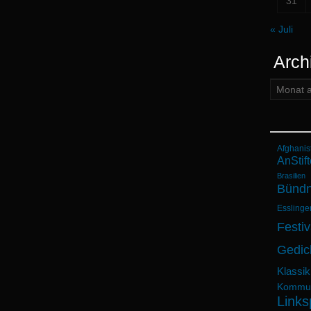
31
« Juli
Arch
Archiv:
Afghanis
AnStift
Brasilien
Bündn
Esslinge
Festiv
Gedic
Klassik
Kommun
Links