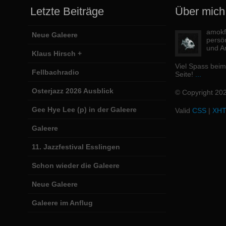
Letzte Beiträge
Über mich
amokfi
Neue Galeere
persö
und Ar
Klaus Hirsch +
Viel Spass bei
Fellbachradio
Seite!
...
Osterjazz 2026 Ausblick
© Copyright 20
Gee Hye Lee (p) in der Galeere
Valid
CSS
|
XH
Galeere
11. Jazzfestival Esslingen
Schon wieder die Galeere
Neue Galeere
Galeere im Anflug