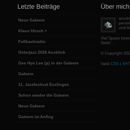
Letzte Beiträge
Über mich
amokfi
Neue Galeere
persö
und Ar
Klaus Hirsch +
Viel Spass bei
Fellbachradio
Seite!
...
Osterjazz 2026 Ausblick
© Copyright 20
Gee Hye Lee (p) in der Galeere
Valid
CSS
|
XH
Galeere
11. Jazzfestival Esslingen
Schon wieder die Galeere
Neue Galeere
Galeere im Anflug