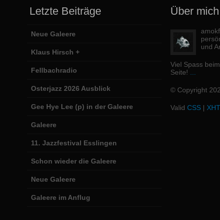
Letzte Beiträge
Über mich
amokfi
Neue Galeere
persö
und Ar
Klaus Hirsch +
Viel Spass bei
Fellbachradio
Seite!
...
Osterjazz 2026 Ausblick
© Copyright 20
Gee Hye Lee (p) in der Galeere
Valid
CSS
|
XH
Galeere
11. Jazzfestival Esslingen
Schon wieder die Galeere
Neue Galeere
Galeere im Anflug