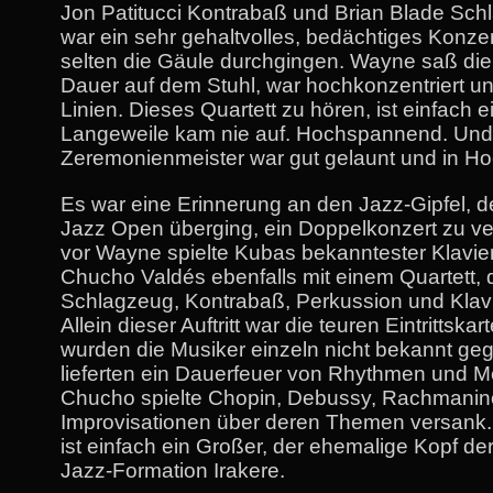
Jon Patitucci Kontrabaß und Brian Blade Sch
war ein sehr gehaltvolles, bedächtiges Konzer
selten die Gäule durchgingen. Wayne saß di
Dauer auf dem Stuhl, war hochkonzentriert u
Linien. Dieses Quartett zu hören, ist einfach
Langeweile kam nie auf. Hochspannend. Und
Zeremonienmeister war gut gelaunt und in Ho
Es war eine Erinnerung an den Jazz-Gipfel, de
Jazz Open überging, ein Doppelkonzert zu ve
vor Wayne spielte Kubas bekanntester Klavier
Chucho Valdés ebenfalls mit einem Quartett,
Schlagzeug, Kontrabaß, Perkussion und Klavi
Allein dieser Auftritt war die teuren Eintrittskar
wurden die Musiker einzeln nicht bekannt geg
lieferten ein Dauerfeuer von Rhythmen und M
Chucho spielte Chopin, Debussy, Rachmanino
Improvisationen über deren Themen versank
ist einfach ein Großer, der ehemalige Kopf d
Jazz-Formation Irakere.