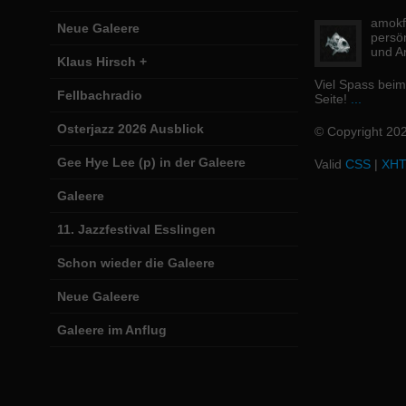
amokfi
Neue Galeere
persö
und Ar
Klaus Hirsch +
Viel Spass bei
Fellbachradio
Seite!
...
Osterjazz 2026 Ausblick
© Copyright 20
Gee Hye Lee (p) in der Galeere
Valid
CSS
|
XH
Galeere
11. Jazzfestival Esslingen
Schon wieder die Galeere
Neue Galeere
Galeere im Anflug