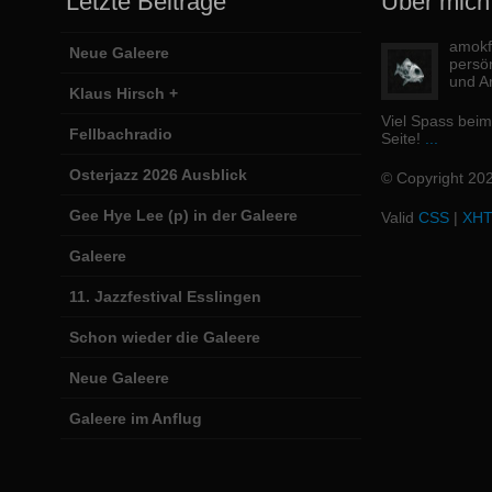
Letzte Beiträge
Über mich
amokfi
Neue Galeere
persö
und Ar
Klaus Hirsch +
Viel Spass bei
Fellbachradio
Seite!
...
Osterjazz 2026 Ausblick
© Copyright 20
Gee Hye Lee (p) in der Galeere
Valid
CSS
|
XH
Galeere
11. Jazzfestival Esslingen
Schon wieder die Galeere
Neue Galeere
Galeere im Anflug