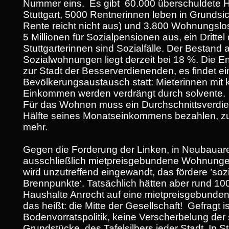
Nummer eins. Es gibt 60.000 überschuldete H
Stuttgart, 5000 Rentnerinnen leben in Grundsi
Rente reicht nicht aus) und 3.800 Wohnungslos
5 Millionen für Sozialpensionen aus, ein Drittel
Stuttgarterinnen sind Sozialfälle. Der Bestand 
Sozialwohnungen liegt derzeit bei 18 %. Die E
zur Stadt der Besserverdienenden, es findet ei
Bevölkerungsaustausch statt: Mieterinnen mit 
Einkommen werden verdrängt durch solvente.
Für das Wohnen muss ein Durchschnittsverdie
Hälfte seines Monatseinkommens bezahlen, zu
mehr.
Gegen die Forderung der Linken, in Neubauar
ausschließlich mietpreisgebundene Wohnunge
wird unzutreffend eingewandt, das fördere ’soz
Brennpunkte‘. Tatsächlich hätten aber rund 100
Haushalte Anrecht auf eine mietpreisgebund
das heißt: die Mitte der Gesellschaft! Gefragt is
Bodenvorratspolitik, keine Verscherbelung der
Grundstücke, des Tafelsilbers jeder Stadt. In Stu