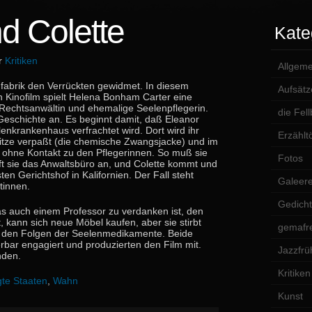
d Colette
Kate
er
Kritiken
Allgeme
mfabrik den Verrückten gewidmet. In diesem
Aufsätz
 Kinofilm spielt Helena Bonham Carter eine
 Rechtsanwältin und ehemalige Seelenpflegerin.
die Fel
Geschichte an. Es beginnt damit, daß Eleanor
enkrankenhaus verfrachtet wird. Dort wird ihr
Erzählt
ritze verpaßt (die chemische Zwangsjacke) und im
 ohne Kontakt zu den Pflegerinnen. So muß sie
Fotos
ft sie das Anwaltsbüro an, und Colette kommt und
sten Gerichtshof in Kalifornien. Der Fall steht
Galeer
tinnen.
Gedich
 auch einem Professor zu verdanken ist, den
, kann sich neue Möbel kaufen, aber sie stirbt
gemafre
an den Folgen der Seelenmedikamente. Beide
bar engagiert und produzierten den Film mit.
Jazzfrü
nden.
Kritiken
gte Staaten
,
Wahn
Kunst