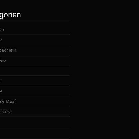
gorien
in
e
lbächerin
öne
e
te
ie Musik
hstück