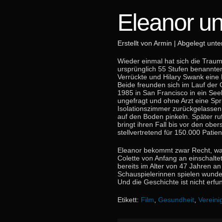
Eleanor un
Erstellt von Armin | Abgelegt unt
Wieder einmal hat sich die Trau
ursprünglich 55 Stufen benannten
Verrückte und Hilary Swank eine
Beide freunden sich im Lauf der 
1985 in San Francisco in ein Seel
ungefragt und ohne Arzt eine Sp
Isolationszimmer zurückgelassen
auf den Boden pinkeln. Später ru
bringt ihren Fall bis vor den ober
stellvertretend für 150.000 Patien
Eleanor bekommt zwar Recht, was
Colette von Anfang an einschaltet
bereits im Alter von 47 Jahren 
Schauspielerinnen spielen wunder
Und die Geschichte ist nicht erfu
Etikett:
Film
,
Gesundheit
,
Vereini