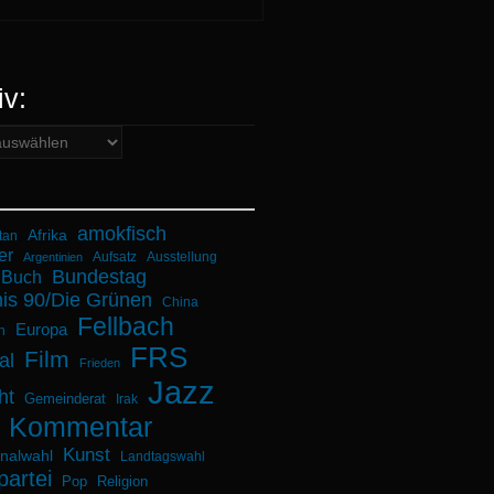
iv:
amokfisch
Afrika
tan
er
Aufsatz
Ausstellung
Argentinien
Bundestag
Buch
is 90/Die Grünen
China
Fellbach
Europa
n
FRS
Film
al
Frieden
Jazz
ht
Gemeinderat
Irak
Kommentar
Kunst
alwahl
Landtagswahl
partei
Pop
Religion