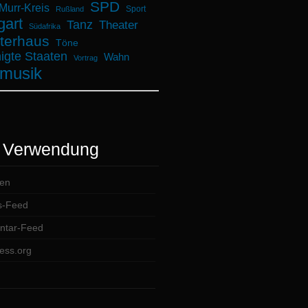
SPD
urr-Kreis
Sport
Rußland
gart
Tanz
Theater
Südafrika
terhaus
Töne
igte Staaten
Wahn
Vortrag
musik
 Verwendung
en
s-Feed
tar-Feed
ess.org