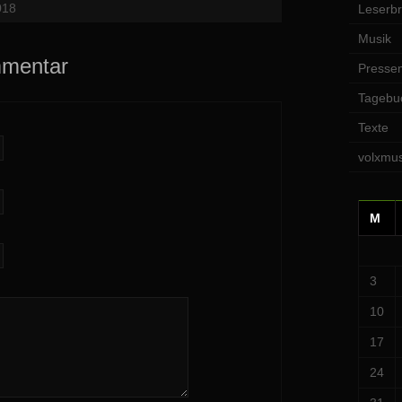
018
Leserbr
Musik
mmentar
Pressem
Tagebu
Texte
volxmus
M
3
10
17
24