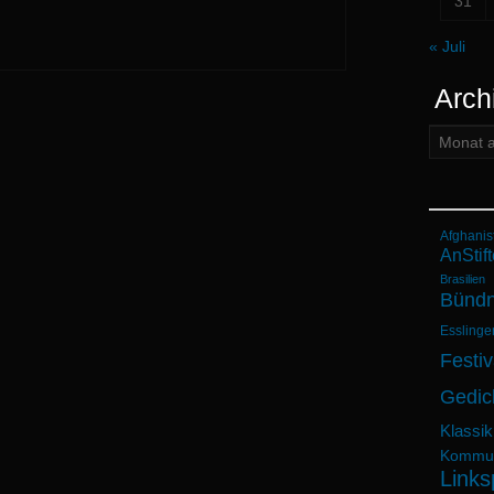
31
« Juli
Arch
Archiv:
Afghanis
AnStift
Brasilien
Bündn
Esslinge
Festiv
Gedic
Klassik
Kommun
Links