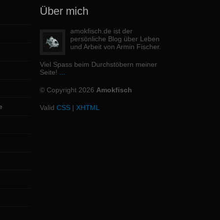
Über mich
amokfisch.de ist der
persönliche Blog über Leben
und Arbeit von Armin Fischer.
Viel Spass beim Durchstöbern meiner
Seite!
...
© Copyright 2026
Amokfisch
e
Valid
CSS
|
XHTML