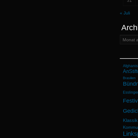
31
« Juli
Arch
Archiv:
Afghanis
AnStift
Brasilien
Bündn
Esslinge
Festiv
Gedic
Klassik
Kommun
Links