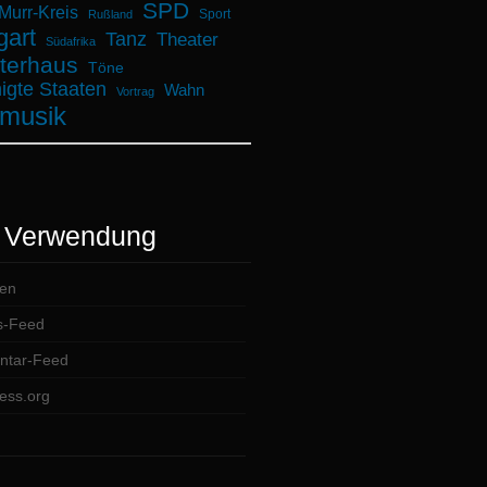
SPD
urr-Kreis
Sport
Rußland
gart
Tanz
Theater
Südafrika
terhaus
Töne
igte Staaten
Wahn
Vortrag
musik
 Verwendung
en
s-Feed
tar-Feed
ess.org