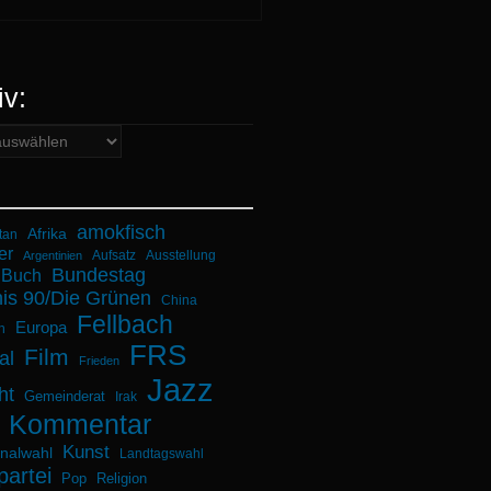
iv:
amokfisch
Afrika
tan
er
Aufsatz
Ausstellung
Argentinien
Bundestag
Buch
is 90/Die Grünen
China
Fellbach
Europa
n
FRS
Film
al
Frieden
Jazz
ht
Gemeinderat
Irak
Kommentar
Kunst
alwahl
Landtagswahl
partei
Pop
Religion