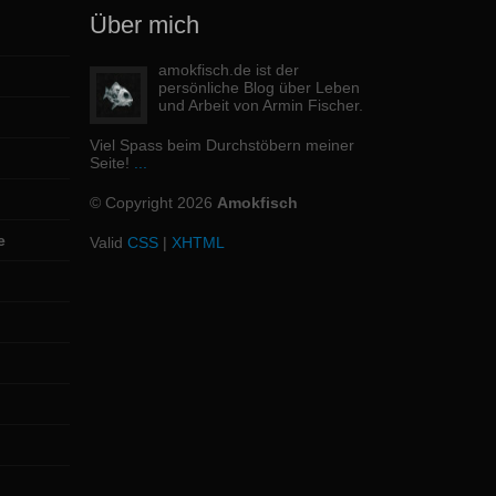
Über mich
amokfisch.de ist der
persönliche Blog über Leben
und Arbeit von Armin Fischer.
Viel Spass beim Durchstöbern meiner
Seite!
...
© Copyright 2026
Amokfisch
e
Valid
CSS
|
XHTML