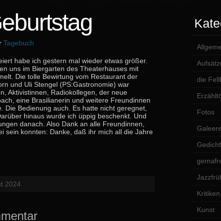
eburtstag
Kate
er
Tagebuch
Allgeme
eiert habe ich gestern mal wieder etwas größer.
Aufsätz
n uns im Biergarten des Theaterhauses mit
elt. Die tolle Bewirtung vom Restaurant der
die Fel
rn und Uli Stengel (PS:Gastronomie) war
n, Aktivistinnen, Radiokollegen, der neue
Erzählt
ach, eine Brasilianerin und weitere Freundinnen
 Die Bedienung auch. Es hatte nicht geregnet,
Fotos
arüber hinaus wurde ich üppig beschenkt. Und
ungen danach. Also Dank an alle Freundinnen,
Galeer
i sein konnten: Danke, daß ihr mich all die Jahre
Gedich
gemafre
Jazzfrü
st 2024
Kritiken
Kunst
mmentar