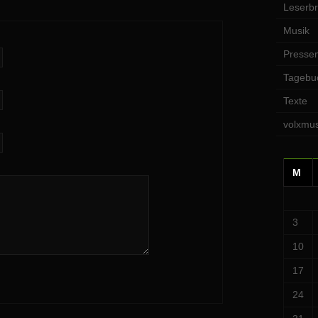
Leserbr
Musik
Pressem
Tagebu
Texte
volxmus
M
3
10
17
24