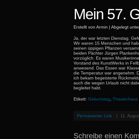
Mein 57. G
Erstellt von Armin | Abgelegt unt
Ja, der war letzten Dienstag. Gef
Wir waren 15 Menschen und habe
seinen üppigen Pflanzen versamm
beiden Pächter Jürgen Plankenho
vorzüglich. Es waren Musikerinne
Vorstand des KunstWerks in Fellb
anwesend. Das Essen war Klasse.
die Temperatur war angenehm. D
ich bekam begeisterte Rückmeld
auch die wegen Urlaub nicht dabe
begleitet habt.
Etikett:
Geburtstag
,
Theaterhaus
Permanenter Link
|
11. Augu
Schreibe einen Ko