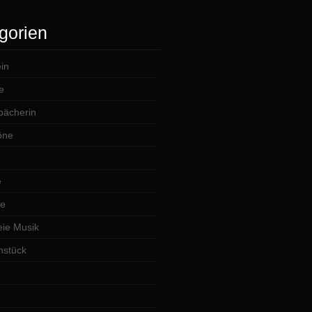
gorien
in
e
lbächerin
öne
e
te
ie Musik
hstück