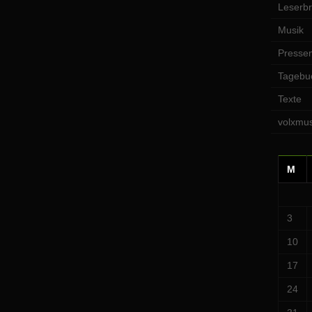
Leserbr
Musik
Pressem
Tagebu
Texte
volxmus
M
3
10
17
24