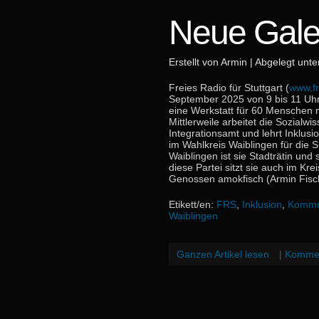
Neue Gale
Erstellt von Armin | Abgelegt unt
Freies Radio für Stuttgart (
www.fr
September 2025 von 9 bis 11 Uhr
eine Werkstatt für 60 Menschen m
Mittlerweile arbeitet die Sozialwi
Integrationsamt und lehrt Inklusi
im Wahlkreis Waiblingen für die
Waiblingen ist sie Stadträtin und
diese Partei sitzt sie auch im K
Genossen amokfisch (Armin Fisc
Etikett/en:
FRS
,
Inklusion
,
Kommun
Waiblingen
Ganzen Artikel lesen
|
Kommen