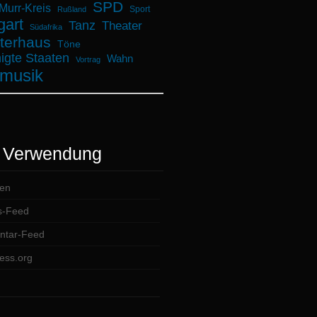
SPD
urr-Kreis
Sport
Rußland
gart
Tanz
Theater
Südafrika
terhaus
Töne
igte Staaten
Wahn
Vortrag
musik
 Verwendung
en
s-Feed
tar-Feed
ess.org