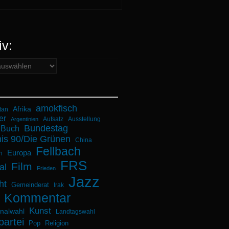
iv:
amokfisch
Afrika
tan
er
Aufsatz
Ausstellung
Argentinien
Bundestag
Buch
is 90/Die Grünen
China
Fellbach
Europa
n
FRS
Film
al
Frieden
Jazz
ht
Gemeinderat
Irak
Kommentar
Kunst
alwahl
Landtagswahl
partei
Pop
Religion