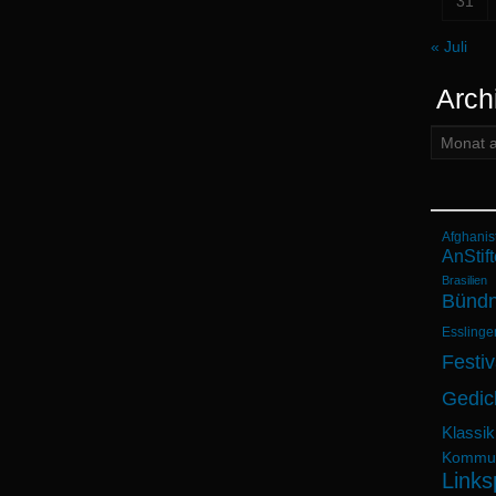
31
« Juli
Arch
Archiv:
Afghanis
AnStift
Brasilien
Bündn
Esslinge
Festiv
Gedic
Klassik
Kommun
Links