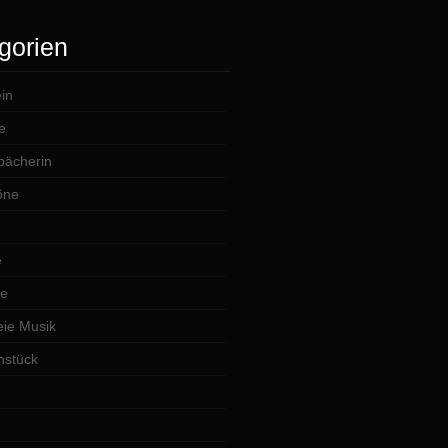
gorien
in
e
lbächerin
öne
e
te
ie Musik
hstück