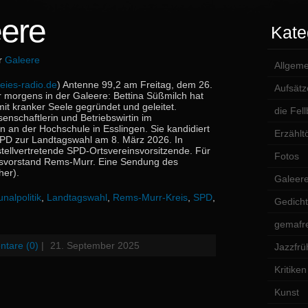
ere
Kate
er
Galeere
Allgeme
eies-radio.de
) Antenne 99,2 am Freitag, dem 26.
Aufsätz
 morgens in der Galeere: Bettina Süßmilch hat
it kranker Seele gegründet und geleitet.
die Fel
ssenschaftlerin und Betriebswirtin im
on an der Hochschule in Esslingen. Sie kandidiert
Erzählt
 SPD zur Landtagswahl am 8. März 2026. In
 stellvertretende SPD-Ortsvereinsvorsitzende. Für
Fotos
reisvorstand Rems-Murr. Eine Sendung des
her).
Galeer
alpolitik
,
Landtagswahl
,
Rems-Murr-Kreis
,
SPD
,
Gedich
gemafre
tare (0)
|
21. September 2025
Jazzfrü
Kritiken
Kunst