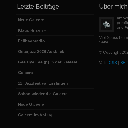
Letzte Beiträge
Über mich
amokfi
Neue Galeere
persö
und Ar
Klaus Hirsch +
Viel Spass bei
Fellbachradio
Seite!
...
Osterjazz 2026 Ausblick
© Copyright 20
Gee Hye Lee (p) in der Galeere
Valid
CSS
|
XH
Galeere
11. Jazzfestival Esslingen
Schon wieder die Galeere
Neue Galeere
Galeere im Anflug