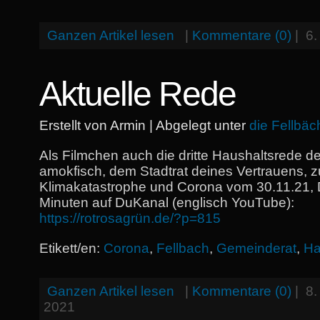
Ganzen Artikel lesen
|
Kommentare (0)
|
6.
Aktuelle Rede
Erstellt von Armin | Abgelegt unter
die Fellbäc
Als Filmchen auch die dritte Haushaltsrede 
amokfisch, dem Stadtrat deines Vertrauens,
Klimakatastrophe und Corona vom 30.11.21, 
Minuten auf DuKanal (englisch YouTube):
https://rotrosagrün.de/?p=815
Etikett/en:
Corona
,
Fellbach
,
Gemeinderat
,
Ha
Ganzen Artikel lesen
|
Kommentare (0)
|
8
2021