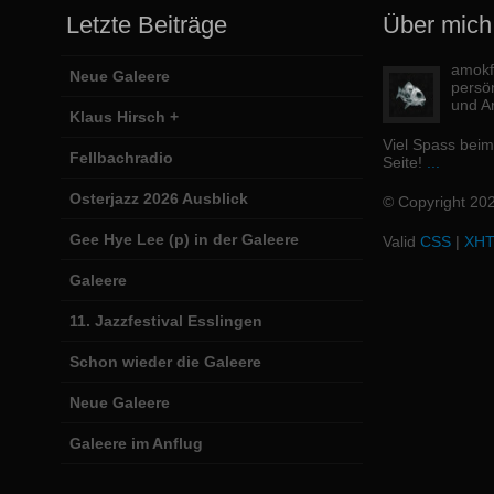
Letzte Beiträge
Über mich
amokfi
Neue Galeere
persö
und Ar
Klaus Hirsch +
Viel Spass bei
Fellbachradio
Seite!
...
Osterjazz 2026 Ausblick
© Copyright 20
Gee Hye Lee (p) in der Galeere
Valid
CSS
|
XH
Galeere
11. Jazzfestival Esslingen
Schon wieder die Galeere
Neue Galeere
Galeere im Anflug